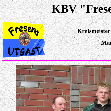
KBV "Fresen
Kreismeister
Män