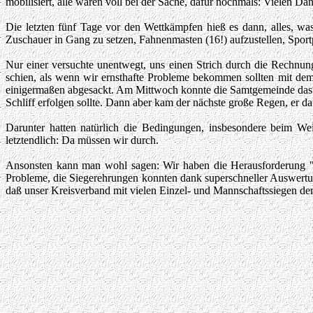
mobilisiert, alle waren voll bei der Sache, dafür nochmals: Vielen Da
Die letzten fünf Tage vor den Wettkämpfen hieß es dann, alles, wa
Zuschauer in Gang zu setzen, Fahnenmasten (16!) aufzustellen, Spor
Nur einer versuchte unentwegt, uns einen Strich durch die Rechnung
schien, als wenn wir ernsthafte Probleme bekommen sollten mit de
einigermaßen abgesackt. Am Mittwoch konnte die Samtgemeinde das G
Schliff erfolgen sollte. Dann aber kam der nächste große Regen, er d
Darunter hatten natürlich die Bedingungen, insbesondere beim We
letztendlich: Da müssen wir durch.
Ansonsten kann man wohl sagen: Wir haben die Herausforderung 
Probleme, die Siegerehrungen konnten dank superschneller Auswertu
daß unser Kreisverband mit vielen Einzel- und Mannschaftssiegen de