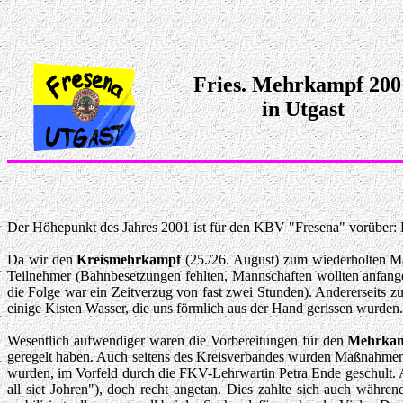
Fries. Mehrkampf 200
in Utgast
Der Höhepunkt des Jahres 2001 ist für den KBV "Fresena" vorüber: 
Da wir den
Kreismehrkampf
(25./26. August) zum wiederholten Ma
Teilnehmer (Bahnbesetzungen fehlten, Mannschaften wollten anfange
die Folge war ein Zeitverzug von fast zwei Stunden). Andererseits 
einige Kisten Wasser, die uns förmlich aus der Hand gerissen wurden.
Wesentlich aufwendiger waren die Vorbereitungen für den
Mehrkam
geregelt haben. Auch seitens des Kreisverbandes wurden Maßnahmen er
wurden, im Vorfeld durch die FKV-Lehrwartin Petra Ende geschult. A
all siet Johren"), doch recht angetan. Dies zahlte sich auch währe