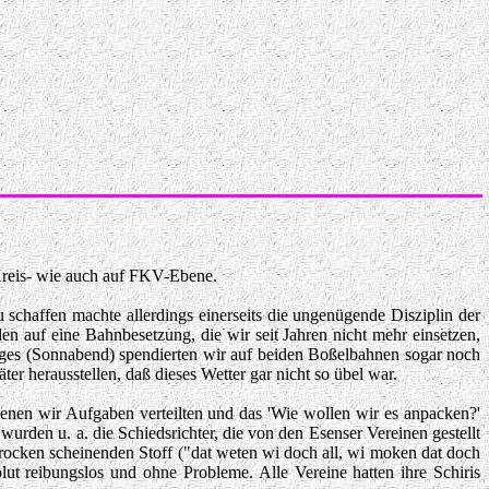
Kreis- wie auch auf FKV-Ebene.
chaffen machte allerdings einerseits die ungenügende Disziplin der
 auf eine Bahnbesetzung, die wir seit Jahren nicht mehr einsetzen,
tages (Sonnabend) spendierten wir auf beiden Boßelbahnen sogar noch
r herausstellen, daß dieses Wetter gar nicht so übel war.
denen wir Aufgaben verteilten und das 'Wie wollen wir es anpacken?'
rden u. a. die Schiedsrichter, die von den Esenser Vereinen gestellt
rocken scheinenden Stoff ("dat weten wi doch all, wi moken dat doch
lut reibungslos und ohne Probleme. Alle Vereine hatten ihre Schiris