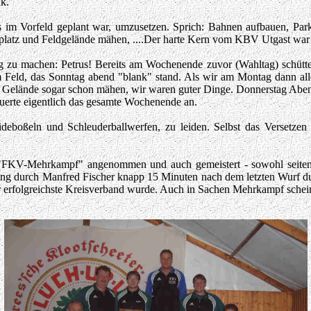
nk.
s im Vorfeld geplant war, umzusetzen. Sprich: Bahnen aufbauen, Park
tplatz und Feldgelände mähen, ....Der harte Kern vom KBV Utgast war 
 zu machen: Petrus! Bereits am Wochenende zuvor (Wahltag) schüttete
m Feld, das Sonntag abend "blank" stand. Als wir am Montag dann all
elände sogar schon mähen, wir waren guter Dinge. Donnerstag Abend 
auerte eigentlich das gesamte Wochenende an.
ideboßeln und Schleuderballwerfen, zu leiden. Selbst das Versetzen
"FKV-Mehrkampf" angenommen und auch gemeistert - sowohl seitens 
ng durch Manfred Fischer knapp 15 Minuten nach dem letzten Wurf durc
r erfolgreichste Kreisverband wurde. Auch in Sachen Mehrkampf schein