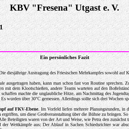
KBV "Fresena" Utgast e. V.
1
Ein persönliches Fazit
Die diesjährige Austragung des Friesischen Mehrkampfes sowohl auf 
le ausgetragen haben, kann man schon fast von Routine sprechen. Zu s
n mit dem Klootschießen, andere Teams warteten auf den Boßelständen
zu schaffen machte die unglaubliche Hitze, am Nachmittag des Jugend
 Es wurden über 30°C gemessen. Allerdings sollte sich drei Wochen späte
pf auf FKV-Ebene
. Im Vorfeld liefen mehrere Planungsrunden, in 
griffen, um diese Großveranstaltung über die Bühne zu bringen. So wu
lle Beteiligten waren von der Art und Weise, wie Petra den zunächst t
nd der Wettkämpfe aus: Der Ablauf in Sachen Schiedsrichter war abso