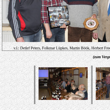
v.l.: Detlef Peters, Folkmar Lüpkes, Martin Böök, Herbert Fre
(zum Vergr